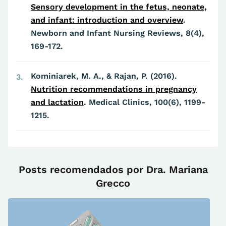
Sensory development in the fetus, neonate,
and infant: introduction and overview
.
Newborn and Infant Nursing Reviews, 8(4),
169-172.
Kominiarek, M. A., & Rajan, P. (2016).
3
Nutrition recommendations in pregnancy
and lactation
.
Medical Clinics, 100(6), 1199-
1215.
Posts recomendados por Dra. Mariana
Grecco