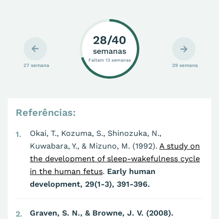
28/40
semanas
Faltam 13 semanas
27 semana
29 semana
Referências:
Okai, T., Kozuma, S., Shinozuka, N.,
1
Kuwabara, Y., & Mizuno, M. (1992).
A study on
the development of sleep-wakefulness cycle
in the human fetus
.
Early human
development, 29(1-3), 391-396.
Graven, S. N., & Browne, J. V. (2008).
2