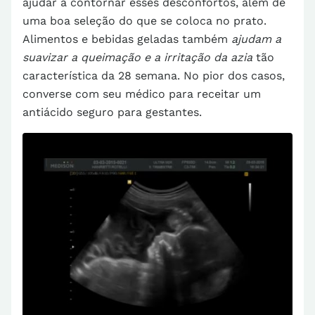
ajudar a contornar esses desconfortos, além de
uma boa seleção do que se coloca no prato.
Alimentos e bebidas geladas também
ajudam a
suavizar a queimação e a irritação da azia
tão
característica da 28 semana. No pior dos casos,
converse com seu médico para receitar um
antiácido seguro para gestantes.