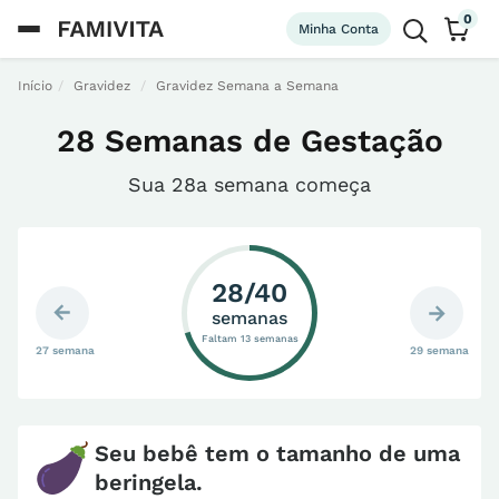
0
Minha Conta
Início
Gravidez
Gravidez Semana a Semana
28 Semanas de Gestação
Sua 28a semana começa
28/40
semanas
Faltam 13 semanas
27 semana
29 semana
Seu bebê tem o tamanho de uma
beringela.