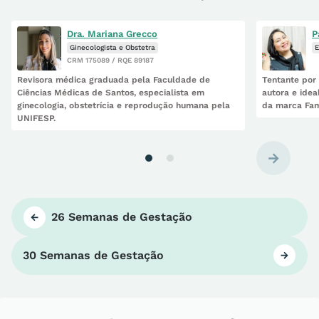
tentativas
Hoje sou mãe da Helena
Dra. Mariana Grecco
P
Ginecologista e Obstetra
E
CRM 175089 / RQE 89187
Revisora médica graduada pela Faculdade de
Tentante por 
Ciências Médicas de Santos, especialista em
autora e idea
ginecologia, obstetrícia e reprodução humana pela
da marca Fam
UNIFESP.
Como engravidei finalmente após 6 anos
Esses produtos me ajudaram
26 Semanas de Gestação
30 Semanas de Gestação