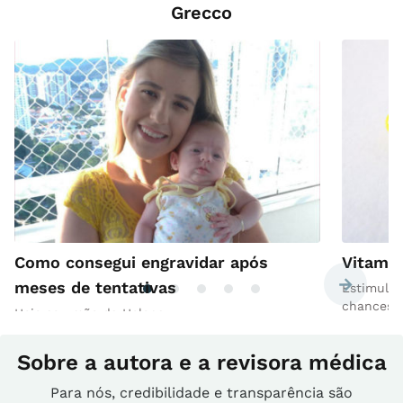
Grecco
Como consegui engravidar após
Vitamin
meses de tentativas
Estimulam
chances
Hoje sou mãe da Helena
Sobre a autora e a revisora médica
Para nós, credibilidade e transparência são