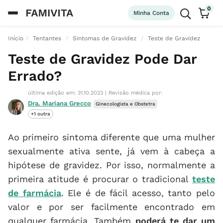
0
Minha Conta
Início
Tentantes
Sintomas de Gravidez
Teste de Gravidez
Teste de Gravidez Pode Dar
Errado?
última edição em: 31.10.2023
|
Revisão médica por:
Dra. Mariana Grecco
Ginecologista e Obstetra
+1 outra
Ao primeiro sintoma diferente que uma mulher
sexualmente ativa sente, já vem à cabeça a
hipótese de gravidez. Por isso, normalmente a
primeira atitude é procurar o tradicional
teste
de farmácia
. Ele é de fácil acesso, tanto pelo
valor e por ser facilmente encontrado em
qualquer farmácia. Também
poderá te dar um