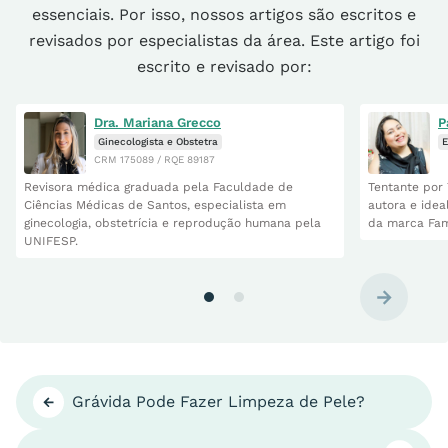
essenciais. Por isso, nossos artigos são escritos e
revisados por especialistas da área. Este artigo foi
escrito e revisado por:
Dra. Mariana Grecco
P
Ginecologista e Obstetra
E
CRM 175089 / RQE 89187
Revisora médica graduada pela Faculdade de
Tentante por 
Ciências Médicas de Santos, especialista em
autora e idea
ginecologia, obstetrícia e reprodução humana pela
da marca Fam
UNIFESP.
Grávida Pode Fazer Limpeza de Pele?