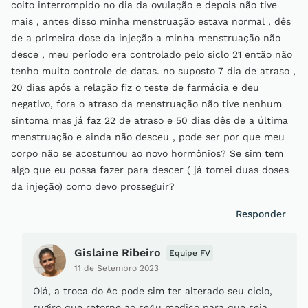
coito interrompido no dia da ovulação e depois não tive
mais , antes disso minha menstruação estava normal , dês
de a primeira dose da injeção a minha menstruação não
desce , meu período era controlado pelo siclo 21 então não
tenho muito controle de datas. no suposto 7 dia de atraso ,
20 dias após a relação fiz o teste de farmácia e deu
negativo, fora o atraso da menstruação não tive nenhum
sintoma mas já faz 22 de atraso e 50 dias dês de a última
menstruação e ainda não desceu , pode ser por que meu
corpo não se acostumou ao novo hormônios? Se sim tem
algo que eu possa fazer para descer ( já tomei duas doses
da injeção) como devo prosseguir?
Responder
Gislaine Ribeiro
Equipe FV
11 de Setembro 2023
Olá, a troca do Ac pode sim ter alterado seu ciclo,
sugiro que retorne ao se4u medico para que seja