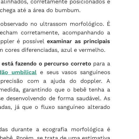
 alinhados, corretamente posicionados e
e chega até a área do bumbum.
bservado no ultrassom morfológico. É
 fecham corretamente, acompanhando a
ppler é possível
examinar as principais
m cores diferenciadas, azul e vermelho.
a está fazendo o percurso correto
para a
dão umbilical
e seus vasos sanguíneos
precisão com a ajuda do doppler. A
medida, garantindo que o bebê tenha a
se desenvolvendo de forma saudável. As
adas, já que o fluxo sanguíneo alterado
das durante a ecografia morfológica é
bebê. Porém, se trata de uma estimativa