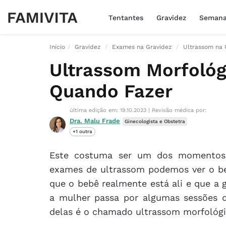
Tentantes
Gravidez
Seman
Início
Gravidez
Exames na Gravidez
Ultrassom na 
Ultrassom Morfoló
Quando Fazer
última edição em: 19.10.2023
|
Revisão médica por:
Dra. Malu Frade
Ginecologista e Obstetra
+1 outra
Este costuma ser um dos momentos
exames de ultrassom podemos ver o be
que o bebê realmente está ali e que a 
a mulher passa por algumas sessões 
delas é o chamado ultrassom morfológic