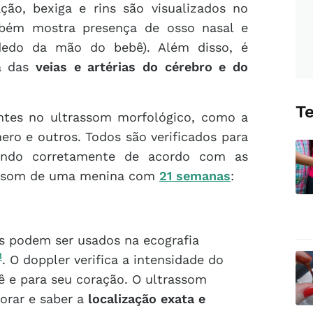
ão, bexiga e rins são visualizados no
bém mostra presença de osso nasal e
 dedo da mão do bebê). Além disso, é
sa das
veias e artérias do cérebro e do
T
tes no ultrassom morfológico, como a
ero e outros. Todos são verificados para
endo corretamente de acordo com as
rassom de uma menina com
21 semanas
:
s podem ser usados na ecografia
3
. O doppler verifica a intensidade do
ê e para seu coração. O ultrassom
orar e saber a
localização exata e