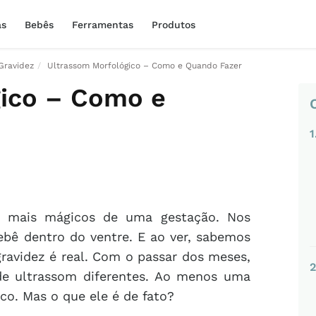
as
Bebês
Ferramentas
Produtos
Gravidez
Ultrassom Morfológico – Como e Quando Fazer
gico – Como e
1
 mais mágicos de uma gestação. Nos
bê dentro do ventre. E ao ver, sabemos
gravidez é real. Com o passar dos meses,
2
de ultrassom diferentes. Ao menos uma
o. Mas o que ele é de fato?