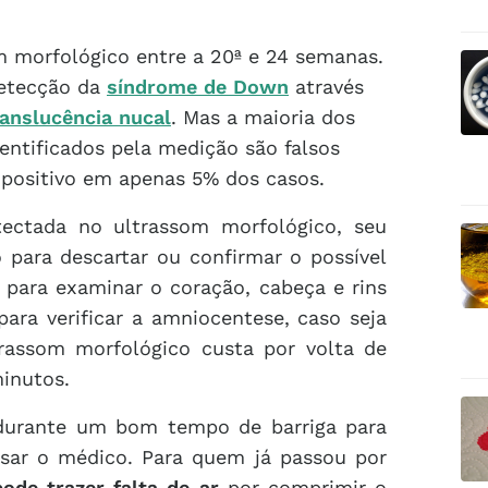
m morfológico entre a 20ª e 24 semanas.
detecção da
síndrome de Down
através
ranslucência nucal
. Mas a maioria dos
entificados pela medição são falsos
e positivo em apenas 5% dos casos.
ectada no ultrassom morfológico, seu
 para descartar ou confirmar o possível
para examinar o coração, cabeça e rins
ara verificar a amniocentese, caso seja
rassom morfológico custa por volta de
inutos.
 durante um bom tempo de barriga para
isar o médico. Para quem já passou por
pode trazer falta de ar
por comprimir o