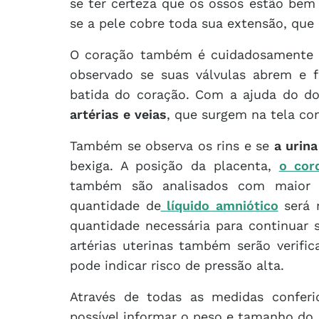
se ter certeza que os ossos estão bem
se a pele cobre toda sua extensão, qu
O coração também é cuidadosamente o
observado se suas válvulas abrem e
batida do coração. Com a ajuda do do
artérias e veias
, que surgem na tela co
Também se observa os rins e se
a urin
bexiga. A posição da placenta,
o cor
também são analisados com maior 
quantidade de
líquido amniótico
será 
quantidade necessária para continuar 
artérias uterinas também serão verific
pode indicar risco de pressão alta.
Através de todas as medidas conferi
possível informar o peso e tamanho do 