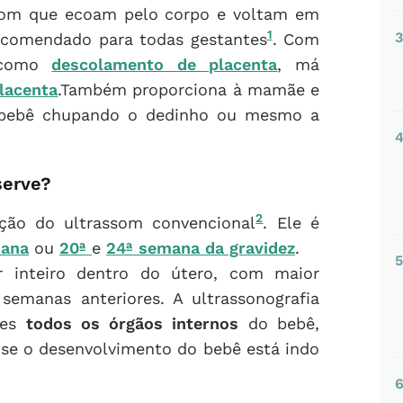
som que ecoam pelo corpo e voltam em
1
3
ecomendado para todas gestantes
. Com
s como
descolamento de placenta
, má
lacenta
.Também proporciona à mamãe e
o bebê chupando o dedinho ou mesmo a
serve?
2
ção do ultrassom convencional
. Ele é
mana
ou
20ª
e
24ª semana da gravidez
.
5
r inteiro dentro do útero, com maior
semanas anteriores. A ultrassonografia
hes
todos os órgãos internos
do bebê,
se o desenvolvimento do bebê está indo