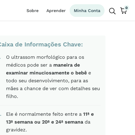
0
Sobre
Aprender
Minha Conta
Caixa de Informações Chave:
O ultrassom morfológico para os
médicos pode ser a
maneira de
examinar minuciosamente o bebê
e
todo seu desenvolvimento, para as
mães a chance de ver com detalhes seu
filho.
Ele é normalmente feito entre a
11ª e
13ª semana ou 20ª e 24ª semana
da
gravidez.