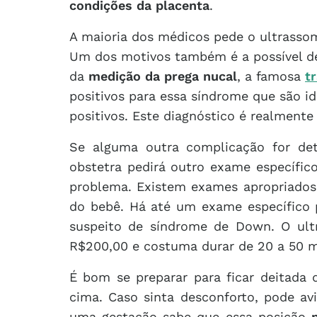
condições da placenta
.
A maioria dos médicos pede o ultrasso
Um dos motivos também é a possível 
da
medição da prega nucal
, a famosa
t
positivos para essa síndrome que são id
positivos. Este diagnóstico é realment
Se alguma outra complicação for det
obstetra pedirá outro exame específico
problema. Existem exames apropriados 
do bebê. Há até um exame específico p
suspeito de síndrome de Down. O ult
R$200,00 e costuma durar de 20 a 50 m
É bom se preparar para ficar deitada
cima. Caso sinta desconforto, pode av
uma gestação sabe que essa posição