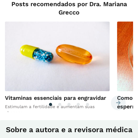
Posts recomendados por Dra. Mariana
Grecco
Vitaminas essenciais para engravidar
Como m
esperm
Estimulam a fertilidade e aumentam suas
chances
5 dicas i
Sobre a autora e a revisora médica