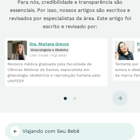
Para nós, credibilidade e transparência são
essenciais. Por isso, nossos artigos são escritos e
revisados por especialistas da área. Este artigo foi
escrito e revisado por:
Dra. Mariana Grecco
P
Ginecologista e Obstetra
E
CRM 175089 / RQE 89187
Revisora médica graduada pela Faculdade de
Tentante por 
Ciências Médicas de Santos, especialista em
autora e idea
ginecologia, obstetrícia e reprodução humana pela
da marca Fam
UNIFESP.
Viajando com Seu Bebê