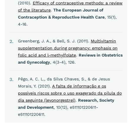
(2010).
Efficacy of contraceptive methods: a review
of the literature
.
The European Journal of
Contraception & Reproductive Health Care
, 15(1),
4-16.
2
Greenberg, J. A., & Bell, S. J. (2011).
Multivitamin
supplementation during pregnancy: emphasis on
folic acid and l-methylfolate
.
Reviews in Obstetrics
and Gynecology
, 4(3-4), 126.
3
Pêgo, A. C. L., da Silva Chaves, S., & de Jesus
Morais, Y. (2021).
A falta de informação e os
possíveis riscos sobre o uso exagerado da pílula do
dia seguinte (levonorgestrel)
.
Research, Society
and Development
, 10(12), e511101220611-
e511101220611.