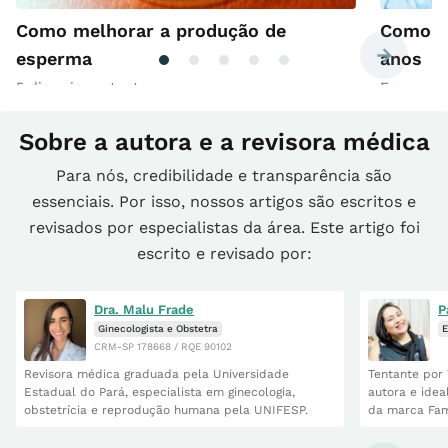
Como melhorar a produção de
Como en
esperma
anos
5 dicas importantes
Esses pr
Sobre a autora e a revisora médica
Para nós, credibilidade e transparência são
essenciais. Por isso, nossos artigos são escritos e
revisados por especialistas da área. Este artigo foi
escrito e revisado por:
Dra. Malu Frade
P
Ginecologista e Obstetra
E
CRM-SP 178668 / RQE 90102
Revisora médica graduada pela Universidade
Tentante por 
Estadual do Pará, especialista em ginecologia,
autora e idea
obstetrícia e reprodução humana pela UNIFESP.
da marca Fam