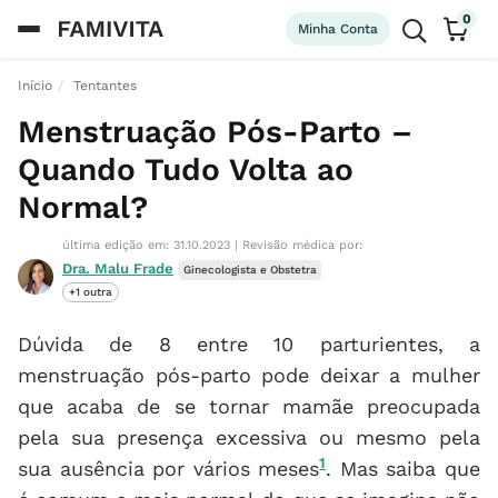
0
Minha Conta
Início
Tentantes
Menstruação Pós-Parto –
Quando Tudo Volta ao
Normal?
última edição em: 31.10.2023
|
Revisão médica por:
Dra. Malu Frade
Ginecologista e Obstetra
+1 outra
Dúvida de 8 entre 10 parturientes, a
menstruação pós-parto pode deixar a mulher
que acaba de se tornar mamãe preocupada
pela sua presença excessiva ou mesmo pela
1
sua ausência por vários meses
. Mas saiba que