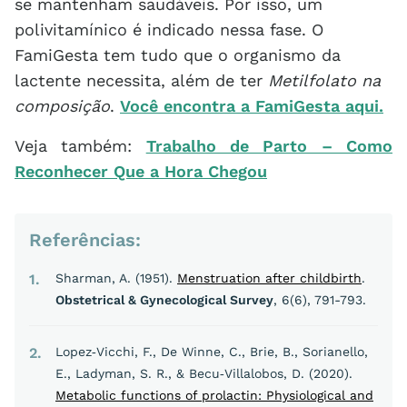
se mantenham saudáveis. Por isso, um
polivitamínico é indicado nessa fase. O
FamiGesta tem tudo que o organismo da
lactente necessita, além de ter
Metilfolato na
composição
.
Você encontra a FamiGesta aqui.
Veja também:
Trabalho de Parto – Como
Reconhecer Que a Hora Chegou
Referências:
1
Sharman, A. (1951).
Menstruation after childbirth
.
Obstetrical & Gynecological Survey
, 6(6), 791-793.
2
Lopez‐Vicchi, F., De Winne, C., Brie, B., Sorianello,
E., Ladyman, S. R., & Becu‐Villalobos, D. (2020).
Metabolic functions of prolactin: Physiological and