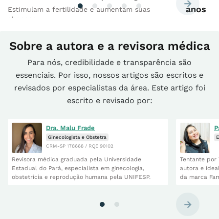
anos
Estimulam a fertilidade e aumentam suas
chances
Esses pr
Sobre a autora e a revisora médica
Para nós, credibilidade e transparência são
essenciais. Por isso, nossos artigos são escritos e
revisados por especialistas da área. Este artigo foi
escrito e revisado por:
Dra. Malu Frade
P
Ginecologista e Obstetra
E
CRM-SP 178668 / RQE 90102
Revisora médica graduada pela Universidade
Tentante por 
Estadual do Pará, especialista em ginecologia,
autora e idea
obstetrícia e reprodução humana pela UNIFESP.
da marca Fam