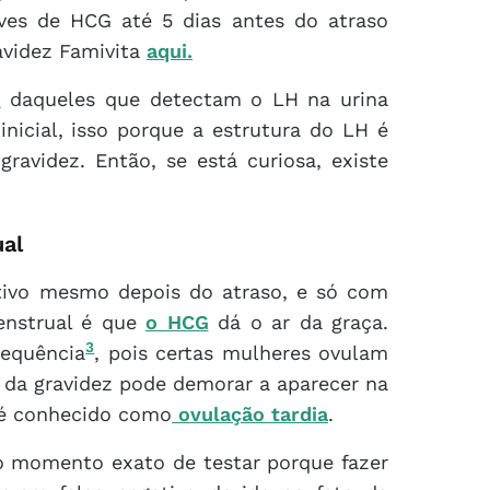
íves de HCG até 5 dias antes do atraso
avidez Famivita
aqui.
o
daqueles que detectam o LH na urina
icial, isso porque a estrutura do LH é
avidez. Então, se está curiosa, existe
ual
tivo mesmo depois do atraso, e só com
menstrual é que
o HCG
dá o ar da graça.
3
requência
, pois certas mulheres ovulam
o da gravidez pode demorar a aparecer na
o é conhecido como
ovulação tardia
.
o momento exato de testar porque fazer