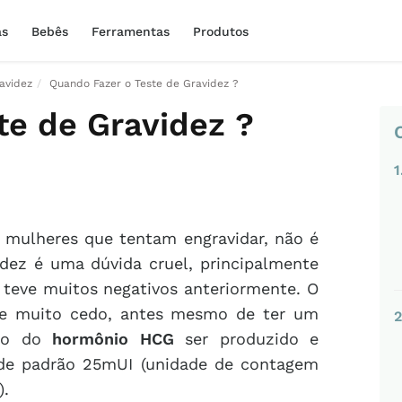
as
Bebês
Ferramentas
Produtos
avidez
Quando Fazer o Teste de Gravidez ?
te de Gravidez ?
1
 mulheres que tentam engravidar, não é
dez é uma dúvida cruel, principalmente
 teve muitos negativos anteriormente. O
te muito cedo, antes mesmo de ter um
2
nto do
hormônio HCG
ser produzido e
ade padrão 25mUI (unidade de contagem
).