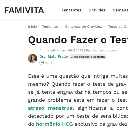
Tentantes
Gravidez
Seman
Início
Tentantes
Sintomas de Gravidez
Teste de Gr
Quando Fazer o Tes
última edição em: 06.11.2023
|
Revisão médica por:
Dra. Malu Frade
Ginecologista e Obstetra
+1 outra
Essa é uma questão que intriga muitas
mesmo? Quando fazer o teste de gravi
se já tenta engravidar há tempos ou se
grande problema está em fazer o tes
atraso menstrual
significante a po
detectado por um teste de sensibilid
do
hormônio HCG
exclusivo da gravidez