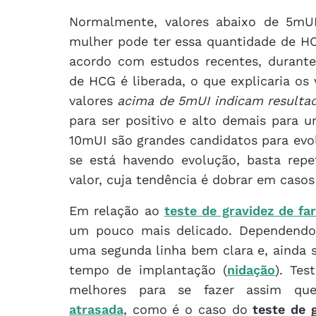
Normalmente, valores abaixo de 5mUI
mulher pode ter essa quantidade de H
acordo com estudos recentes, durant
de HCG é liberada, o que explicaria os
valores
acima de 5mUI indicam resulta
para ser positivo e alto demais para u
10mUI são grandes candidatos para evol
se está havendo evolução, basta repet
valor, cuja tendência é dobrar em casos 
Em relação ao
teste de gravidez de fa
um pouco mais delicado. Dependendo 
uma segunda linha bem clara e, ainda 
tempo de implantação (
nidação
). Tes
melhores para se fazer assim q
atrasada
, como é o caso do
teste de 