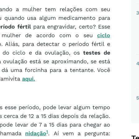
ando a mulher tem relações com seu
3
ou quando usa algum medicamento para
ríodo fértil
para engravidar, certo? Esse
ara mulher de acordo com o seu
ciclo
 Aliás, para detectar o período fértil e
 do ciclo e da ovulação, os
testes de
 ovulação está se aproximando, se está
 dá uma forcinha para a tentante. Você
Famivita
aqui.
5
pós esse período, pode levar algum tempo
 cerca de 12 a 15 dias depois da relação.
pode levar de 7 a 15 dias para chegar ao
1
chamada
nidação
. Aí vem a pergunta:
T