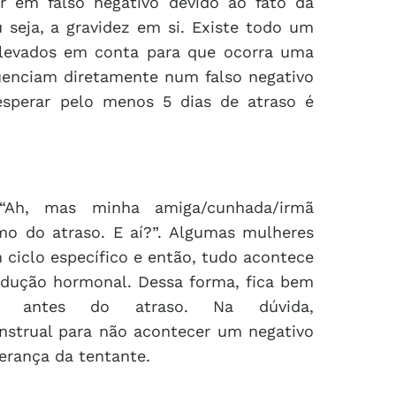
r em falso negativo devido ao fato da
 seja, a gravidez em si. Existe todo um
 levados em conta para que ocorra uma
uenciam diretamente num falso negativo
 esperar pelo menos 5 dias de atraso é
“Ah, mas minha amiga/cunhada/irmã
mo do atraso. E aí?”. Algumas mulheres
ciclo específico e então, tudo acontece
dução hormonal. Dessa forma, fica bem
ez antes do atraso. Na dúvida,
strual para não acontecer um negativo
erança da tentante.