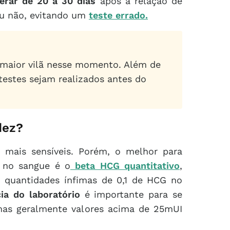
erar de 20 a 30 dias
após a relação de
 ou não, evitando um
teste errado.
 maior vilã nesse momento. Além de
testes sejam realizados antes do
dez?
 mais sensíveis. Porém, o melhor para
 no sangue é o
beta HCG quantitativo
,
o quantidades ínfimas de 0,1 de HCG no
cia do laboratório
é importante para se
mas geralmente valores acima de 25mUI