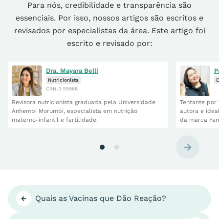
Para nós, credibilidade e transparência são
essenciais. Por isso, nossos artigos são escritos e
revisados por especialistas da área. Este artigo foi
escrito e revisado por:
Dra. Mayara Belli
P
Nutricionista
E
CRN-3 55966
Revisora nutricionista graduada pela Universidade
Tentante por 
Anhembi Morumbi, especialista em nutrição
autora e idea
materno-infantil e fertilidade.
da marca Fam
Quais as Vacinas que Dão Reação?