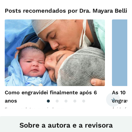
Posts recomendados por Dra. Mayara Belli
Como engravidei finalmente após 6
As 10 m
anos
engravi
Esses produtos me ajudaram
Ácido fól
Sobre a autora e a revisora