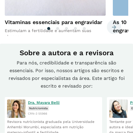
Vitaminas essenciais para engravidar
As 10 m
engravi
Estimulam a fertilidade e aumentam suas
chances
Ácido fól
Sobre a autora e a revisora
Para nós, credibilidade e transparência são
essenciais. Por isso, nossos artigos são escritos e
revisados por especialistas da área. Este artigo foi
escrito e revisado por:
Dra. Mayara Belli
P
Nutricionista
E
CRN-3 55966
Revisora nutricionista graduada pela Universidade
Tentante por 
Anhembi Morumbi, especialista em nutrição
autora e idea
materno-infantil e fertilidade.
da marca Fam