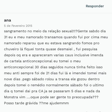
Responder
ana
5 de Fevereiro 2015
sangramento no meio da relação sexual!!!?Gente sabdo dia
31 eu e meu namorado transamos quando fui por cima meu
namorado reparou que eu estava sangrando fomos pro
chuveiro lá fiquei tonta quase desmaiei , fui pesquisa
depois oq era e apareceram varias caus inclusive imenda
de cartela anticoncepcional eu tomei o meu
anticoncepcional 30 dias seguidos nunca tinha feito isso
meu anti sempre foi de 21 dias fui lá e imendei tomei mais
nove dias .pego sábado rolou a transa ele gozou dentro
depois tomei o remédio normalmente sábado foi o ultimo
dia q tomei dai pra CA ja se passaram 5 dias e nada da
Monstra vim ….oque pode ser gente to preocupada???
Posso tarde grávida ??me ajudemmm