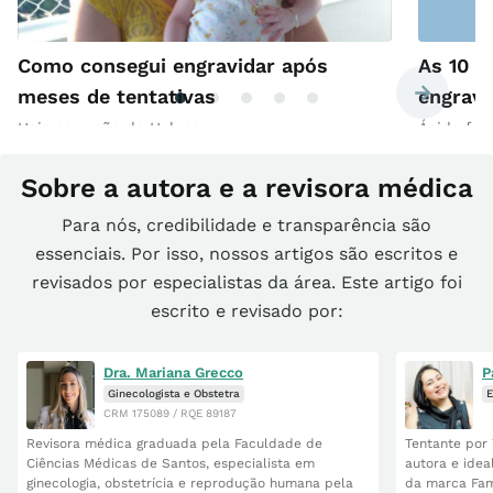
Como consegui engravidar após
As 10 m
meses de tentativas
engravi
Hoje sou mãe da Helena
Ácido fól
Sobre a autora e a revisora médica
Para nós, credibilidade e transparência são
essenciais. Por isso, nossos artigos são escritos e
revisados por especialistas da área. Este artigo foi
escrito e revisado por:
Dra. Mariana Grecco
P
Ginecologista e Obstetra
E
CRM 175089 / RQE 89187
Revisora médica graduada pela Faculdade de
Tentante por 
Ciências Médicas de Santos, especialista em
autora e idea
ginecologia, obstetrícia e reprodução humana pela
da marca Fam