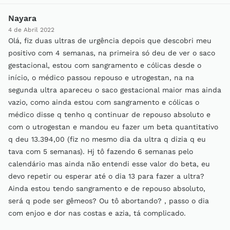
Nayara
4 de Abril 2022
Olá, fiz duas ultras de urgência depois que descobri meu
positivo com 4 semanas, na primeira só deu de ver o saco
gestacional, estou com sangramento e cólicas desde o
início, o médico passou repouso e utrogestan, na na
segunda ultra apareceu o saco gestacional maior mas ainda
vazio, como ainda estou com sangramento e cólicas o
médico disse q tenho q continuar de repouso absoluto e
com o utrogestan e mandou eu fazer um beta quantitativo
q deu 13.394,00 (fiz no mesmo dia da ultra q dizia q eu
tava com 5 semanas). Hj tô fazendo 6 semanas pelo
calendário mas ainda não entendi esse valor do beta, eu
devo repetir ou esperar até o dia 13 para fazer a ultra?
Ainda estou tendo sangramento e de repouso absoluto,
será q pode ser gêmeos? Ou tô abortando? , passo o dia
com enjoo e dor nas costas e azia, tá complicado.